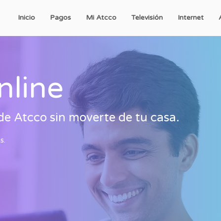
Inicio
Pagos
Mi Atcco
Televisión
Internet
nline
 de Atcco sin moverte de tu casa.
s.