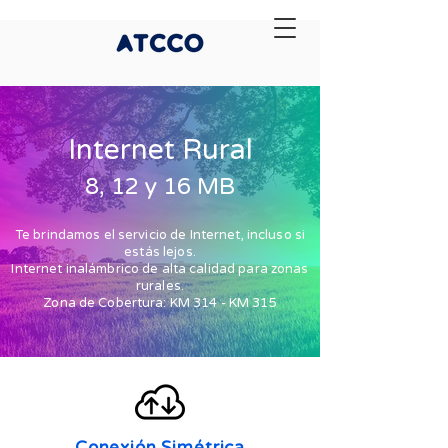
Internet Rural
8, 12 y 16 MB
Te brindamos el servicio de Internet, incluso si
estás lejos.
Internet inalámbrico de alta calidad para zonas
rurales.
Zona de Cobertura: KM 314 - KM 315
Conexión Simétrica