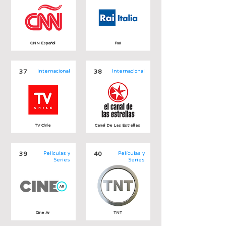
CNN Español
Rai
37
Internacional
38
Internacional
TV Chile
Canal De Las Estrellas
39
Películas y
40
Películas y
Series
Series
Cine Ar
TNT