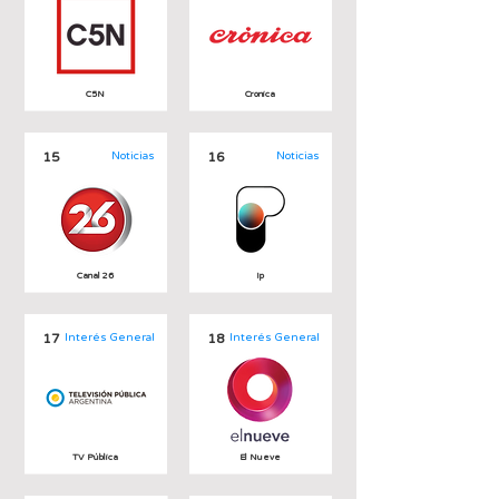
C5N
Cronica
15
Noticias
16
Noticias
Canal 26
Ip
17
Interés General
18
Interés General
TV Pública
El Nueve