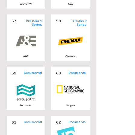
Warner Tv
Sony
57
Películas y
58
Películas y
Series
Series
A&E
Cinemax
59
Documental
60
Documental
Encuentro
Natgeo
61
Documental
62
Documental