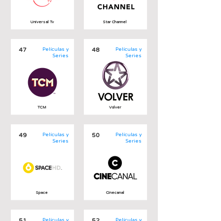
Universal Tv
Star Channel
47
Películas y
48
Películas y
Series
Series
TCM
Volver
49
Películas y
50
Películas y
Series
Series
Space
Cinecanal
51
Películas y
52
Películas y