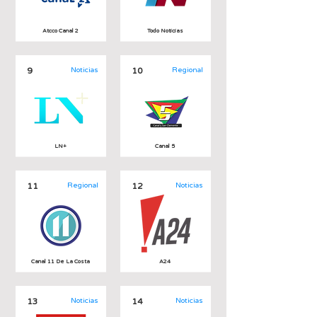
Atcco Canal 2
Todo Noticias
9
Noticias
10
Regional
LN+
Canal 5
11
Regional
12
Noticias
Canal 11 De La Costa
A24
13
Noticias
14
Noticias