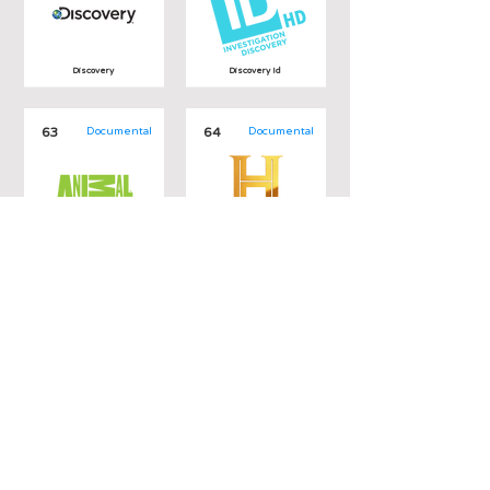
Discovery
Discovery Id
63
Documental
64
Documental
Animal Planet
History
65
Estilo de Vida
66
Películas y
Series
Mas Chic
Comedy Central
67
Estilo de Vida