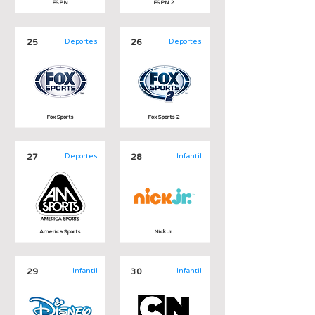
ESPN
ESPN 2
25
Deportes
26
Deportes
Fox Sports
Fox Sports 2
27
Deportes
28
Infantil
America Sports
Nick Jr.
29
Infantil
30
Infantil